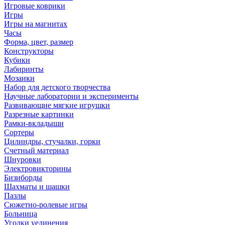
Игровые коврики
Игры
Игры на магнитах
Часы
Форма, цвет, размер
Конструкторы
Кубики
Лабиринты
Мозаики
Набор для детского творчества
Научные лаборатории и эксперименты
Развивающие мягкие игрушки
Разрезные картинки
Рамки-вкладыши
Сортеры
Цилиндры, стучалки, горки
Счетный материал
Шнуровки
Электровикторины
Бизиборды
Шахматы и шашки
Пазлы
Сюжетно-ролевые игры
Больница
Уголки уединения