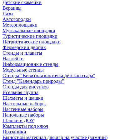
Детские скамейки
Веранды
Лазы
Автогородки
Метеоплощадки
Музыкальные площадки
Туристические площадки
Патриотические площадки
Фермерский дворик
Стенды и плакаты
Наклейки
Информационные стенды
Модульные стенды
Стенды "Визитная карточка детского сада"
Стенд "Календарь природы"
Стенды для рисунков
Ясельная группа
Шахматы и шашки
Настольные наборы
Настенные наборы
Напольные наборы
Шашки в ДОУ
Комплекты под ключ
Праздники
Выносной материал для игр на участке (зимний)