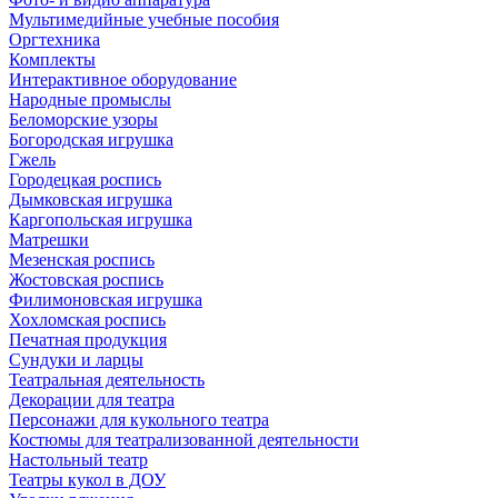
Мультимедийные учебные пособия
Оргтехника
Комплекты
Интерактивное оборудование
Народные промыслы
Беломорские узоры
Богородская игрушка
Гжель
Городецкая роспись
Дымковская игрушка
Каргопольская игрушка
Матрешки
Мезенская роспись
Жостовская роспись
Филимоновская игрушка
Хохломская роспись
Печатная продукция
Сундуки и ларцы
Театральная деятельность
Декорации для театра
Персонажи для кукольного театра
Костюмы для театрализованной деятельности
Настольный театр
Театры кукол в ДОУ