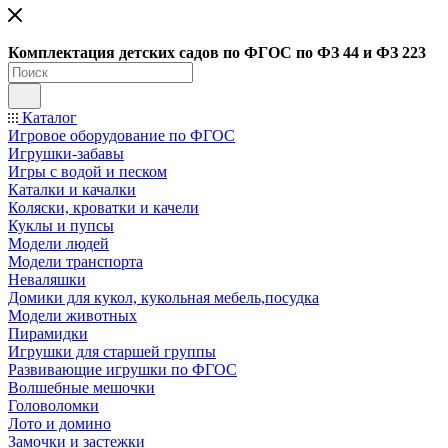
Ко
мплектация детских садов по ФГОC по ФЗ 44 и ФЗ 223
Каталог
Игровое оборудование по ФГОС
Игрушки-забавы
Игры с водой и песком
Каталки и качалки
Коляски, кроватки и качели
Куклы и пупсы
Модели людей
Модели транспорта
Неваляшки
Домики для кукол, кукольная мебель,посудка
Модели животных
Пирамидки
Игрушки для старшей группы
Развивающие игрушки по ФГОС
Волшебные мешочки
Головоломки
Лото и домино
Замочки и застежки