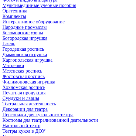
Мультимедийные учебные пособия
Оргтехника
Комплекты
Интерактивное оборудование
Народные промыслы
Беломорские узоры
Богородская игрушка
Гжель
Городецкая роспись
Дымковская игрушка
Каргопольская игрушка
Матрешки
Мезенская роспись
Жостовская роспись
Филимоновская игрушка
Хохломская роспись
Печатная продукция
Сундуки и ларцы
Театральная деятельность
Декорации для театра
Персонажи для кукольного театра
Костюмы для театрализованной деятельности
Настольный театр
Театры кукол в ДОУ