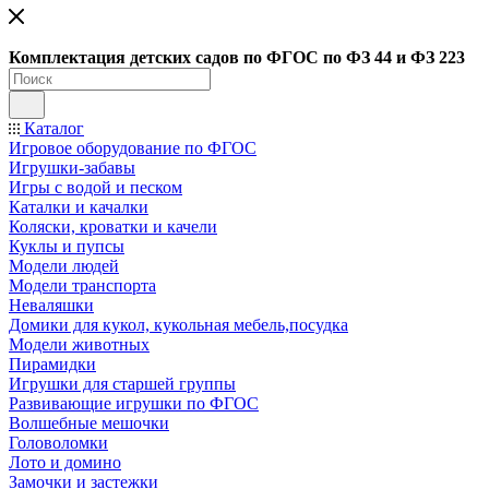
Ко
мплектация детских садов по ФГОC по ФЗ 44 и ФЗ 223
Каталог
Игровое оборудование по ФГОС
Игрушки-забавы
Игры с водой и песком
Каталки и качалки
Коляски, кроватки и качели
Куклы и пупсы
Модели людей
Модели транспорта
Неваляшки
Домики для кукол, кукольная мебель,посудка
Модели животных
Пирамидки
Игрушки для старшей группы
Развивающие игрушки по ФГОС
Волшебные мешочки
Головоломки
Лото и домино
Замочки и застежки