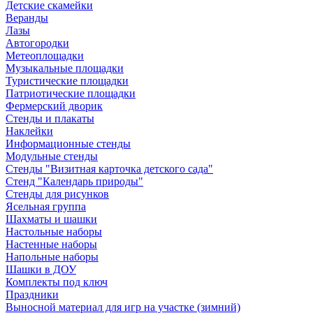
Детские скамейки
Веранды
Лазы
Автогородки
Метеоплощадки
Музыкальные площадки
Туристические площадки
Патриотические площадки
Фермерский дворик
Стенды и плакаты
Наклейки
Информационные стенды
Модульные стенды
Стенды "Визитная карточка детского сада"
Стенд "Календарь природы"
Стенды для рисунков
Ясельная группа
Шахматы и шашки
Настольные наборы
Настенные наборы
Напольные наборы
Шашки в ДОУ
Комплекты под ключ
Праздники
Выносной материал для игр на участке (зимний)