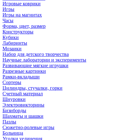
Игровые коврики
Игры
Игры на магнитах
Часы
Форма, цвет, размер
Конструкторы
Кубики
Лабиринты
Мозаики
Набор для детского творчества
Научные лаборатории и эксперименты
Развивающие мягкие игрушки
Разрезные картинки
Рамки-вкладыши
Сортеры
Цилиндры, стучалки, горки
Счетный материал
Шнуровки
Электровикторины
Бизиборды
Шахматы и шашки
Пазлы
Сюжетно-ролевые игры
Больница
Уголки уединения