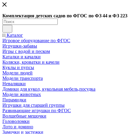
Ко
мплектация детских садов по ФГОC по ФЗ 44 и ФЗ 223
Каталог
Игровое оборудование по ФГОС
Игрушки-забавы
Игры с водой и песком
Каталки и качалки
Коляски, кроватки и качели
Куклы и пупсы
Модели людей
Модели транспорта
Неваляшки
Домики для кукол, кукольная мебель,посудка
Модели животных
Пирамидки
Игрушки для старшей группы
Развивающие игрушки по ФГОС
Волшебные мешочки
Головоломки
Лото и домино
Замочки и застежки