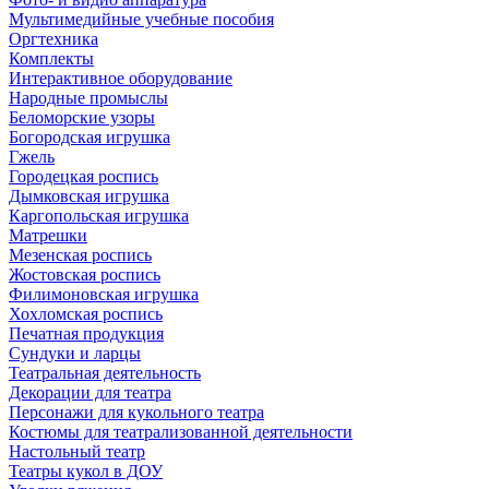
Мультимедийные учебные пособия
Оргтехника
Комплекты
Интерактивное оборудование
Народные промыслы
Беломорские узоры
Богородская игрушка
Гжель
Городецкая роспись
Дымковская игрушка
Каргопольская игрушка
Матрешки
Мезенская роспись
Жостовская роспись
Филимоновская игрушка
Хохломская роспись
Печатная продукция
Сундуки и ларцы
Театральная деятельность
Декорации для театра
Персонажи для кукольного театра
Костюмы для театрализованной деятельности
Настольный театр
Театры кукол в ДОУ