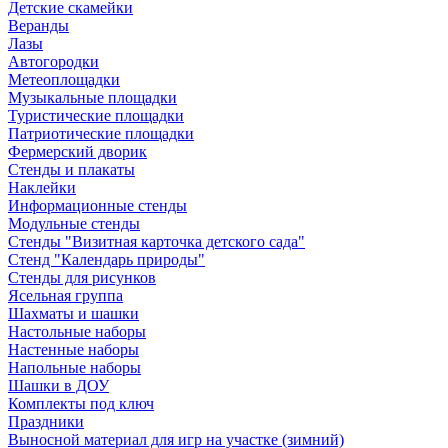
Детские скамейки
Веранды
Лазы
Автогородки
Метеоплощадки
Музыкальные площадки
Туристические площадки
Патриотические площадки
Фермерский дворик
Стенды и плакаты
Наклейки
Информационные стенды
Модульные стенды
Стенды "Визитная карточка детского сада"
Стенд "Календарь природы"
Стенды для рисунков
Ясельная группа
Шахматы и шашки
Настольные наборы
Настенные наборы
Напольные наборы
Шашки в ДОУ
Комплекты под ключ
Праздники
Выносной материал для игр на участке (зимний)