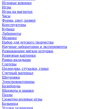
Игровые коврики
Игры
Игры на магнитах
Часы
Форма, цвет, размер
Конструкторы
Кубики
Лабиринты
Мозаики
Набор для детского творчества
Научные лаборатории и эксперименты
Развивающие мягкие игрушки
Разрезные картинки
Рамки-вкладыши
Сортеры
Цилиндры, стучалки, горки
Счетный материал
Шнуровки
Электровикторины
Бизиборды
Шахматы и шашки
Пазлы
Сюжетно-ролевые игры
Больница
Уголки уединения