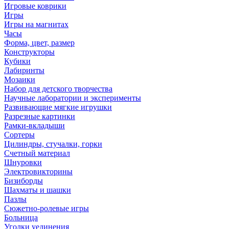
Игровые коврики
Игры
Игры на магнитах
Часы
Форма, цвет, размер
Конструкторы
Кубики
Лабиринты
Мозаики
Набор для детского творчества
Научные лаборатории и эксперименты
Развивающие мягкие игрушки
Разрезные картинки
Рамки-вкладыши
Сортеры
Цилиндры, стучалки, горки
Счетный материал
Шнуровки
Электровикторины
Бизиборды
Шахматы и шашки
Пазлы
Сюжетно-ролевые игры
Больница
Уголки уединения