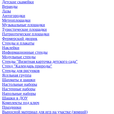
Детские скамейки
Веранды
Лазы
Автогородки
Метеоплощадки
Музыкальные площадки
Туристические площадки
Патриотические площадки
Фермерский дворик
Стенды и плакаты
Наклейки
Информационные стенды
Модульные стенды
Стенды "Визитная карточка детского сада"
Стенд "Календарь природы"
Стенды для рисунков
Ясельная группа
Шахматы и шашки
Настольные наборы
Настенные наборы
Напольные наборы
Шашки в ДОУ
Комплекты под ключ
Праздники
Выносной материал для игр на участке (зимний)