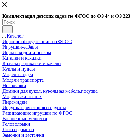
Ко
мплектация детских садов по ФГОC по ФЗ 44 и ФЗ 223
Каталог
Игровое оборудование по ФГОС
Игрушки-забавы
Игры с водой и песком
Каталки и качалки
Коляски, кроватки и качели
Куклы и пупсы
Модели людей
Модели транспорта
Неваляшки
Домики для кукол, кукольная мебель,посудка
Модели животных
Пирамидки
Игрушки для старшей группы
Развивающие игрушки по ФГОС
Волшебные мешочки
Головоломки
Лото и домино
Замочки и застежки