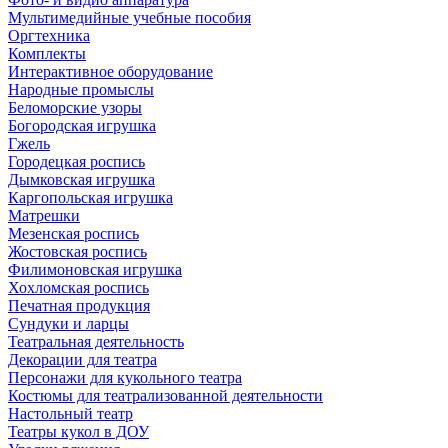
Мультимедийные учебные пособия
Оргтехника
Комплекты
Интерактивное оборудование
Народные промыслы
Беломорские узоры
Богородская игрушка
Гжель
Городецкая роспись
Дымковская игрушка
Каргопольская игрушка
Матрешки
Мезенская роспись
Жостовская роспись
Филимоновская игрушка
Хохломская роспись
Печатная продукция
Сундуки и ларцы
Театральная деятельность
Декорации для театра
Персонажи для кукольного театра
Костюмы для театрализованной деятельности
Настольный театр
Театры кукол в ДОУ