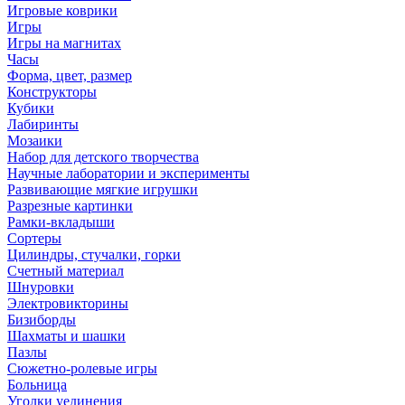
Игровые коврики
Игры
Игры на магнитах
Часы
Форма, цвет, размер
Конструкторы
Кубики
Лабиринты
Мозаики
Набор для детского творчества
Научные лаборатории и эксперименты
Развивающие мягкие игрушки
Разрезные картинки
Рамки-вкладыши
Сортеры
Цилиндры, стучалки, горки
Счетный материал
Шнуровки
Электровикторины
Бизиборды
Шахматы и шашки
Пазлы
Сюжетно-ролевые игры
Больница
Уголки уединения