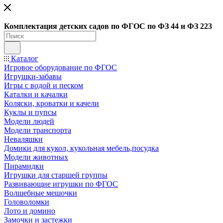
Ко
мплектация детских садов по ФГОC по ФЗ 44 и ФЗ 223
Каталог
Игровое оборудование по ФГОС
Игрушки-забавы
Игры с водой и песком
Каталки и качалки
Коляски, кроватки и качели
Куклы и пупсы
Модели людей
Модели транспорта
Неваляшки
Домики для кукол, кукольная мебель,посудка
Модели животных
Пирамидки
Игрушки для старшей группы
Развивающие игрушки по ФГОС
Волшебные мешочки
Головоломки
Лото и домино
Замочки и застежки