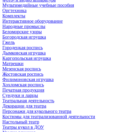
Мультимедийные учебные пособия
Оргтехника
Комплекты
Интерактивное оборудование
Народные промыслы
Беломорские узоры
Богородская игрушка
Гжель
Городецкая роспись
Дымковская игрушка
Каргопольская игрушка
Матрешки
Мезенская роспись
Жостовская роспись
Филимоновская игрушка
Хохломская роспись
Печатная продукция
Сундуки и ларцы
Театральная деятельность
Декорации для театра
Персонажи для кукольного театра
Костюмы для театрализованной деятельности
Настольный театр
Театры кукол в ДОУ