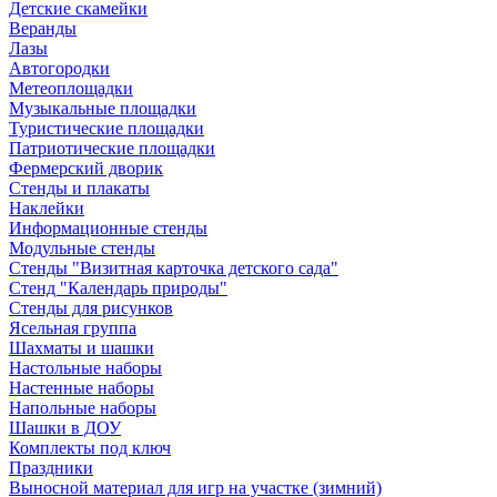
Детские скамейки
Веранды
Лазы
Автогородки
Метеоплощадки
Музыкальные площадки
Туристические площадки
Патриотические площадки
Фермерский дворик
Стенды и плакаты
Наклейки
Информационные стенды
Модульные стенды
Стенды "Визитная карточка детского сада"
Стенд "Календарь природы"
Стенды для рисунков
Ясельная группа
Шахматы и шашки
Настольные наборы
Настенные наборы
Напольные наборы
Шашки в ДОУ
Комплекты под ключ
Праздники
Выносной материал для игр на участке (зимний)