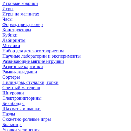
Игровые коврики
Игры
Игры на магнитах
Часы
Форма, цвет, размер
Конструкторы
Кубики
Лабиринты
Мозаики
Набор для детского творчества
Научные лаборатории и эксперименты
Развивающие мягкие игрушки
Разрезные картинки
Рамки-вкладыши
Сортеры
Цилиндры, стучалки, горки
Счетный материал
Шнуровки
Электровикторины
Бизиборды
Шахматы и шашки
Пазлы
Сюжетно-ролевые игры
Больница
Уголки уединения