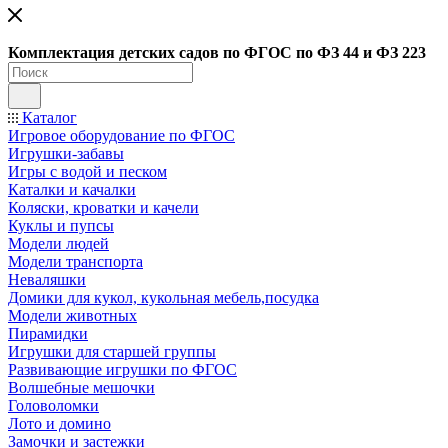
Ко
мплектация детских садов по ФГОC по ФЗ 44 и ФЗ 223
Каталог
Игровое оборудование по ФГОС
Игрушки-забавы
Игры с водой и песком
Каталки и качалки
Коляски, кроватки и качели
Куклы и пупсы
Модели людей
Модели транспорта
Неваляшки
Домики для кукол, кукольная мебель,посудка
Модели животных
Пирамидки
Игрушки для старшей группы
Развивающие игрушки по ФГОС
Волшебные мешочки
Головоломки
Лото и домино
Замочки и застежки