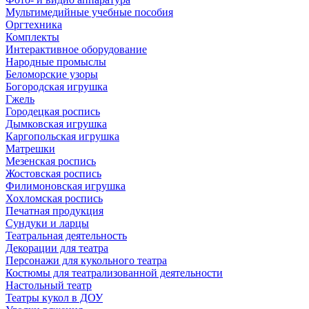
Мультимедийные учебные пособия
Оргтехника
Комплекты
Интерактивное оборудование
Народные промыслы
Беломорские узоры
Богородская игрушка
Гжель
Городецкая роспись
Дымковская игрушка
Каргопольская игрушка
Матрешки
Мезенская роспись
Жостовская роспись
Филимоновская игрушка
Хохломская роспись
Печатная продукция
Сундуки и ларцы
Театральная деятельность
Декорации для театра
Персонажи для кукольного театра
Костюмы для театрализованной деятельности
Настольный театр
Театры кукол в ДОУ