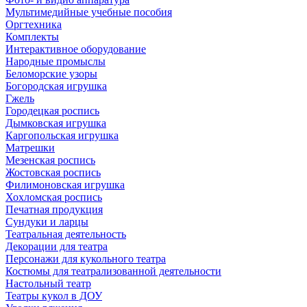
Мультимедийные учебные пособия
Оргтехника
Комплекты
Интерактивное оборудование
Народные промыслы
Беломорские узоры
Богородская игрушка
Гжель
Городецкая роспись
Дымковская игрушка
Каргопольская игрушка
Матрешки
Мезенская роспись
Жостовская роспись
Филимоновская игрушка
Хохломская роспись
Печатная продукция
Сундуки и ларцы
Театральная деятельность
Декорации для театра
Персонажи для кукольного театра
Костюмы для театрализованной деятельности
Настольный театр
Театры кукол в ДОУ