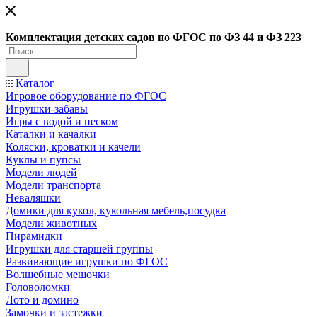
Ко
мплектация детских садов по ФГОC по ФЗ 44 и ФЗ 223
Каталог
Игровое оборудование по ФГОС
Игрушки-забавы
Игры с водой и песком
Каталки и качалки
Коляски, кроватки и качели
Куклы и пупсы
Модели людей
Модели транспорта
Неваляшки
Домики для кукол, кукольная мебель,посудка
Модели животных
Пирамидки
Игрушки для старшей группы
Развивающие игрушки по ФГОС
Волшебные мешочки
Головоломки
Лото и домино
Замочки и застежки