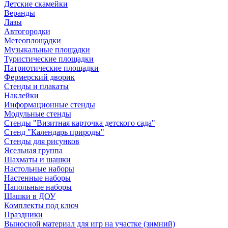
Детские скамейки
Веранды
Лазы
Автогородки
Метеоплощадки
Музыкальные площадки
Туристические площадки
Патриотические площадки
Фермерский дворик
Стенды и плакаты
Наклейки
Информационные стенды
Модульные стенды
Стенды "Визитная карточка детского сада"
Стенд "Календарь природы"
Стенды для рисунков
Ясельная группа
Шахматы и шашки
Настольные наборы
Настенные наборы
Напольные наборы
Шашки в ДОУ
Комплекты под ключ
Праздники
Выносной материал для игр на участке (зимний)