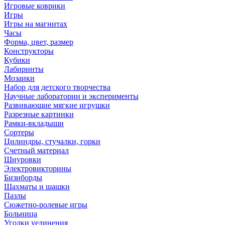
Игровые коврики
Игры
Игры на магнитах
Часы
Форма, цвет, размер
Конструкторы
Кубики
Лабиринты
Мозаики
Набор для детского творчества
Научные лаборатории и эксперименты
Развивающие мягкие игрушки
Разрезные картинки
Рамки-вкладыши
Сортеры
Цилиндры, стучалки, горки
Счетный материал
Шнуровки
Электровикторины
Бизиборды
Шахматы и шашки
Пазлы
Сюжетно-ролевые игры
Больница
Уголки уединения