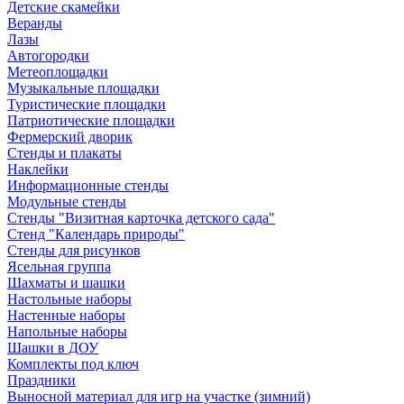
Детские скамейки
Веранды
Лазы
Автогородки
Метеоплощадки
Музыкальные площадки
Туристические площадки
Патриотические площадки
Фермерский дворик
Стенды и плакаты
Наклейки
Информационные стенды
Модульные стенды
Стенды "Визитная карточка детского сада"
Стенд "Календарь природы"
Стенды для рисунков
Ясельная группа
Шахматы и шашки
Настольные наборы
Настенные наборы
Напольные наборы
Шашки в ДОУ
Комплекты под ключ
Праздники
Выносной материал для игр на участке (зимний)