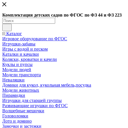
Ко
мплектация детских садов по ФГОC по ФЗ 44 и ФЗ 223
Каталог
Игровое оборудование по ФГОС
Игрушки-забавы
Игры с водой и песком
Каталки и качалки
Коляски, кроватки и качели
Куклы и пупсы
Модели людей
Модели транспорта
Неваляшки
Домики для кукол, кукольная мебель,посудка
Модели животных
Пирамидки
Игрушки для старшей группы
Развивающие игрушки по ФГОС
Волшебные мешочки
Головоломки
Лото и домино
Замочки и застежки