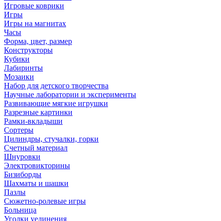
Игровые коврики
Игры
Игры на магнитах
Часы
Форма, цвет, размер
Конструкторы
Кубики
Лабиринты
Мозаики
Набор для детского творчества
Научные лаборатории и эксперименты
Развивающие мягкие игрушки
Разрезные картинки
Рамки-вкладыши
Сортеры
Цилиндры, стучалки, горки
Счетный материал
Шнуровки
Электровикторины
Бизиборды
Шахматы и шашки
Пазлы
Сюжетно-ролевые игры
Больница
Уголки уединения