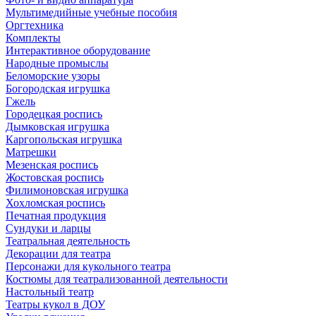
Мультимедийные учебные пособия
Оргтехника
Комплекты
Интерактивное оборудование
Народные промыслы
Беломорские узоры
Богородская игрушка
Гжель
Городецкая роспись
Дымковская игрушка
Каргопольская игрушка
Матрешки
Мезенская роспись
Жостовская роспись
Филимоновская игрушка
Хохломская роспись
Печатная продукция
Сундуки и ларцы
Театральная деятельность
Декорации для театра
Персонажи для кукольного театра
Костюмы для театрализованной деятельности
Настольный театр
Театры кукол в ДОУ